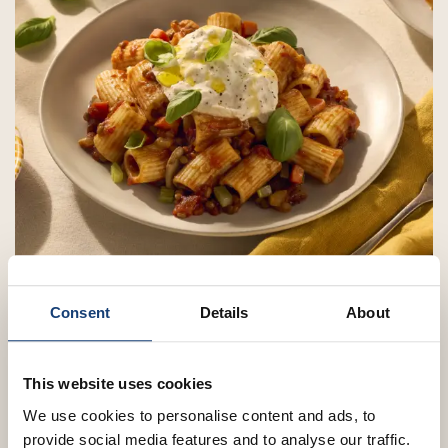
Consent
Details
About
Mezzi Rigatoni met vegetarische bolognese en
burrata
Maak een heerlijke vegetarische bolognese met
This website uses cookies
champignons, linzen en...
We use cookies to personalise content and ads, to
provide social media features and to analyse our traffic.