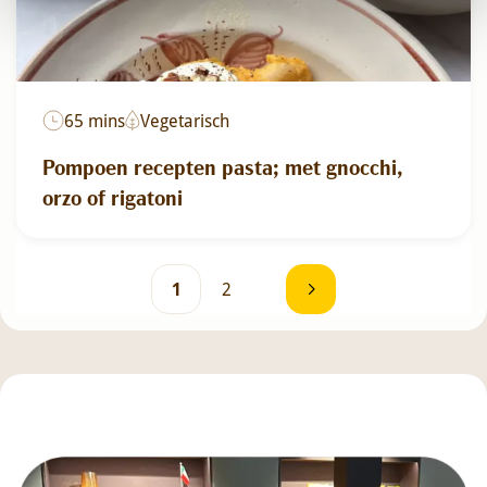
65 mins
Vegetarisch
Pompoen recepten pasta; met gnocchi,
orzo of rigatoni
1
2