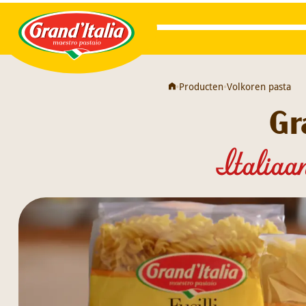
Grand'Italia
•
Producten
•
Volkoren pasta
Gr
Italiaa