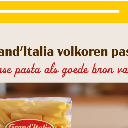
and'Italia volkoren pa
nse pasta als goede bron va