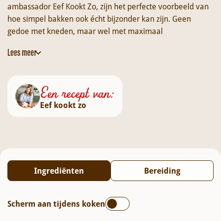
ambassador Eef Kookt Zo, zijn het perfecte voorbeeld van
hoe simpel bakken ook écht bijzonder kan zijn. Geen
gedoe met kneden, maar wel met maximaal
smaakresultaat.
Lees meer
De
Pesto alla Genovese
wordt direct door het deeg
gemengd, waardoor elk broodje een heerlijke, kruidige
Een recept van:
pesto-touch krijgt. Na een lange rijstijd ontstaat een luchtig
deeg met een zachte binnenkant en een goudbruin, licht
Eef kookt zo
krokant korstje uit de oven. Afgetopt met Parmezaanse
kaas zijn deze broodjes ideaal als snack, bijgerecht of om
te dippen in soep of pasta.
Voeg alle ingrediënten direct toe aan je winkelmandje en
ga zelf aan de slag met deze simpele, maar
Ingrediënten
Bereiding
indrukwekkende pesto broodjes van Eef Kookt Zo.
Scherm aan tijdens koken