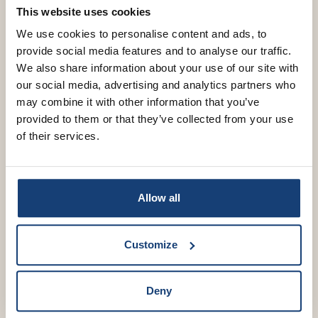
This website uses cookies
Variatie & Serveersuggesties
We use cookies to personalise content and ads, to
Deze pesto broodjes zijn heerlijk luchtig, vol smaak
provide social media features and to analyse our traffic.
en eindeloos te variëren. Voor extra smeuïge
We also share information about your use of our site with
kaasbroodjes kun je stukjes mozzarella of cheddar
our social media, advertising and analytics partners who
toevoegen aan het deeg, waardoor de binnenkant
may combine it with other information that you’ve
lekker zacht en romig wordt.
provided to them or that they’ve collected from your use
of their services.
Geef de broodjes een kruidige Italiaanse twist door
rozemarijn, oregano of een beetje knoflookpoeder
mee te bakken in het deeg. Ook zongedroogde
tomaatjes combineren perfect met pesto en zorgen
Allow all
voor nog meer smaak in deze hartige broodjes.
Houd je van een krokante bite? Bestrooi de pesto
Customize
broodjes dan voor het bakken met sesamzaad of
pijnboompitten voor extra crunch.
Deny
Deze zelfgemaakte pesto broodjes zijn ideaal als
bijgerecht bij een kom soep, als borrelhapje of als