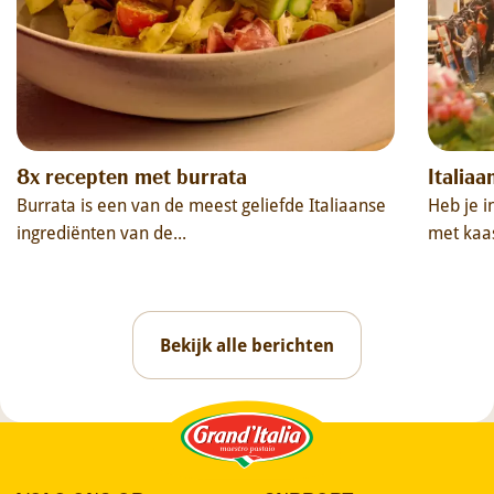
8x recepten met burrata
Italiaa
Burrata is een van de meest geliefde Italiaanse
Heb je i
ingrediënten van de...
met kaas
Bekijk alle berichten
Grand'Italia