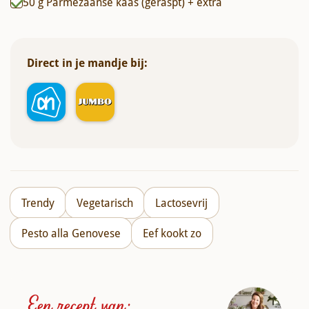
50
g
Parmezaanse kaas (geraspt) + extra
Direct in je mandje bij:
Trendy
Vegetarisch
Lactosevrij
Pesto alla Genovese
Eef kookt zo
Een recept van: