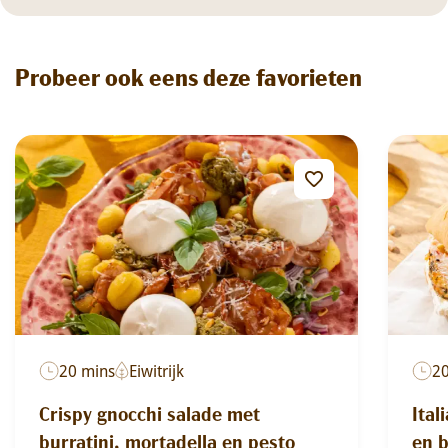
Probeer ook eens deze favorieten
20 mins
Eiwitrijk
2
Crispy gnocchi salade met
Ital
burratini, mortadella en pesto
en 