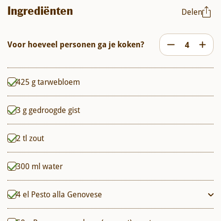
Ingrediënten
Delen
Voor hoeveel personen ga je koken?
425
g
tarwebloem
3
g
gedroogde gist
2
tl
zout
300
ml
water
4
el
Pesto alla Genovese