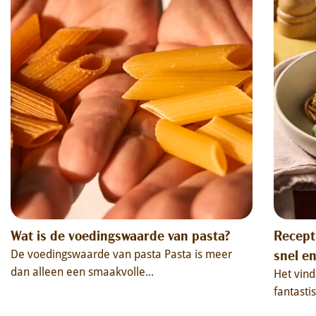
Wat is de voedingswaarde van pasta?
Recept
snel en
De voedingswaarde van pasta Pasta is meer
dan alleen een smaakvolle...
Het vind
fantasti