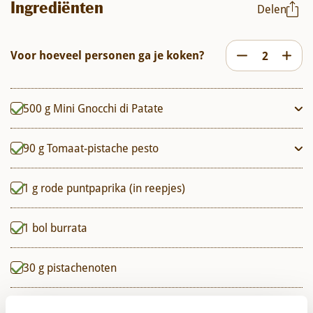
Ingrediënten
Delen
Voor hoeveel personen ga je koken?
500
g
Mini Gnocchi di Patate
90
g
Tomaat-pistache pesto
1
g
rode puntpaprika (in reepjes)
1
bol burrata
30
g
pistachenoten
Olijfolie