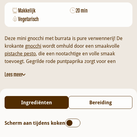
Makkelijk
20 min
Vegetarisch
Deze mini gnocchi met burrata is pure verwennerij! De
krokante
gnocchi
wordt omhuld door een smaakvolle
pistache pesto
, die een nootachtige en volle smaak
toevoegt. Gegrilde rode puntpaprika zorgt voor een
subtiele zoetheid, terwijl knapperige pistachenoten een
Lees meer
trendy crunch geven. De ster van het gerecht? Romige
burrata die langzaam smelt over de warme gnocchi en
alles samenbrengt tot een zijdezachte, smaakvolle creatie.
Dit gerecht is niet alleen een lust voor het oog, maar ook
Ingrediënten
Bereiding
een feest voor je smaakpapillen. Laat je verrassen door de
rijke, gebalanceerde smaken van deze gnocchi met
puntpaprika, pesto en burrata!
Scherm aan tijdens koken