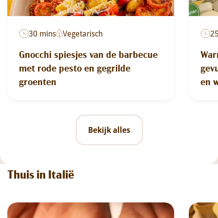
30 mins
Vegetarisch
2
Gnocchi spiesjes van de barbecue
War
met rode pesto en gegrilde
gevu
groenten
en 
Bekijk alles
Thuis in Italië