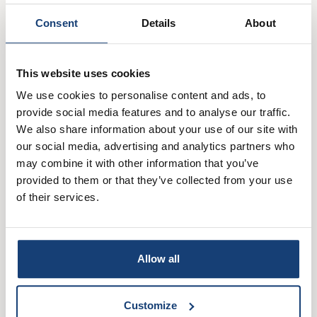
Consent
Details
About
Peper en zout (naar smaak)
This website uses cookies
Direct in je mandje bij:
We use cookies to personalise content and ads, to
provide social media features and to analyse our traffic.
1
1
We also share information about your use of our site with
our social media, advertising and analytics partners who
may combine it with other information that you’ve
provided to them or that they’ve collected from your use
of their services.
Makkelijk & snel
Trendy
Vegetarisch
Allow all
Gnocchi
Pesto Pomodori e Pistacchi
Customize