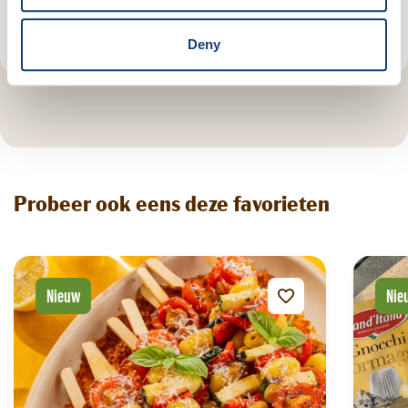
Heeft het gesmaakt?
Deny
Probeer ook eens deze favorieten
Nieuw
Nie