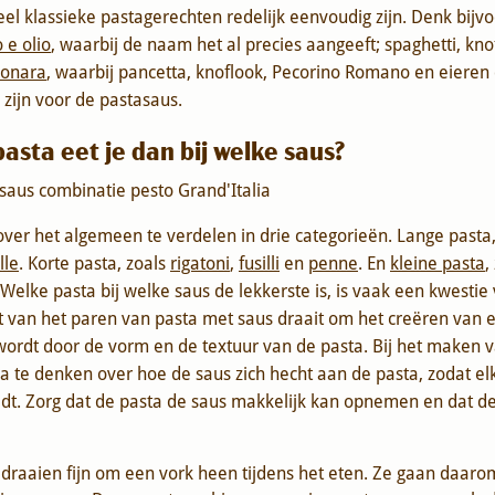
eel klassieke pastagerechten redelijk eenvoudig zijn. Denk bijv
 e olio
, waarbij de naam het al precies aangeeft; spaghetti, knof
bonara
, waarbij pancetta, knoflook, Pecorino Romano en eieren 
zijn voor de pastasaus.
asta eet je dan bij welke saus?
over het algemeen te verdelen in drie categorieën. Lange pasta
lle
. Korte pasta, zoals
rigatoni
,
fusilli
en
penne
. En
kleine pasta
,
 Welke pasta bij welke saus de lekkerste is, is vaak een kwestie
t van het paren van pasta met saus draait om het creëren van 
wordt door de vorm en de textuur van de pasta. Bij het maken v
 te denken over hoe de saus zich hecht aan de pasta, zodat el
dt. Zorg dat de pasta de saus makkelijk kan opnemen en dat de
 draaien fijn om een vork heen tijdens het eten. Ze gaan daa