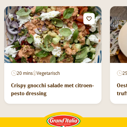
20 mins
Vegetarisch
2
Crispy gnocchi salade met citroen-
Oes
pesto dressing
truf
Grand'Italia