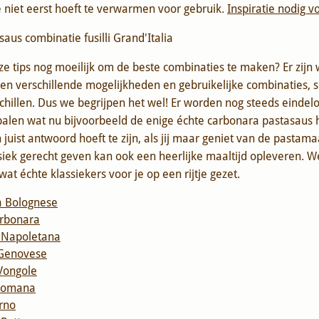
 niet eerst hoeft te verwarmen voor gebruik.
Inspiratie nodig v
ze tips nog moeilijk om de beste combinaties te maken? Er zijn
en verschillende mogelijkheden en gebruikelijke combinaties, 
rschillen. Dus we begrijpen het wel! Er worden nog steeds eindel
len wat nu bijvoorbeeld de enige échte carbonara pastasaus ho
juist antwoord hoeft te zijn, als jij maar geniet van de pastamaa
siek gerecht geven kan ook een heerlijke maaltijd opleveren. 
wat échte klassiekers voor je op een rijtje gezet.
la Bolognese
arbonara
a Napoletana
 Genovese
 Vongole
 Romana
rno