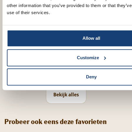
other information that you’ve provided to them or that they’v
use of their services.
Allow all
Customize
Pasta eten tijdens een dieet: geniet met
Welke 
smaak en zonder schuldgevoel
pizza?
Deny
Bekijk alles
Probeer ook eens deze favorieten