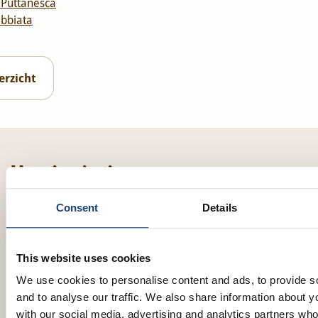
a Puttanesca
abbiata
erzicht
Meer inspiratie
Consent
Details
This website uses cookies
We use cookies to personalise content and ads, to provide s
and to analyse our traffic. We also share information about yo
with our social media, advertising and analytics partners wh