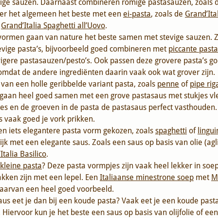
ige sauzen. Daarnaast combineren romige pastasauzen, zoals 
ver het algemeen het beste met een
ei-pasta
, zoals de
Grand’Ita
e
Grand’Italia Spaghetti all’Uovo
.
vormen gaan van nature het beste samen met stevige sauzen. 
tevige pasta’s, bijvoorbeeld goed combineren met
piccante past
vigere pastasauzen/pesto’s. Ook passen deze grovere pasta’s go
omdat de andere ingrediënten daarin vaak ook wat grover zijn.
van een holle geribbelde variant pasta, zoals
penne
of
pipe rig
aan heel goed samen met een grove pastasaus met stukjes vle
es en de groeven in de pasta de pastasaus perfect vasthouden.
s vaak goed je vork prikken.
en iets elegantere pasta vorm gekozen, zoals
spaghetti
of
lingui
ijk met een elegante saus. Zoals een saus op basis van olie (agl
Italia Basilico
.
kleine pasta
? Deze pasta vormpjes zijn vaak heel lekker in soe
kken zijn met een lepel. Een
Italiaanse minestrone soep
met
M
daarvan een heel goed voorbeeld.
us eet je dan bij een koude pasta? Vaak eet je een koude pasta
Hiervoor kun je het beste een saus op basis van olijfolie of ee