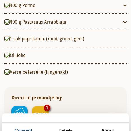
ingrediënten) als tomaat, chilipeper, knoflook en
400
g
Penne
peterselie, hierin al voor je bij elkaar gedaan. Simpel, goed
van smaak en lekker snel.
400
g
Pastasaus Arrabbiata
1
zak
paprikamix (rood, groen, geel)
Olijfolie
Verse peterselie (fijngehakt)
Direct in je mandje bij:
1
1
Consent
Details
About