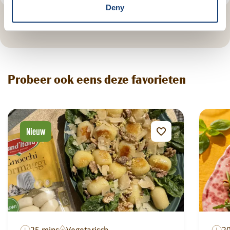
Deny
Probeer ook eens deze favorieten
Nieuw
25 mins
Vegetarisch
2