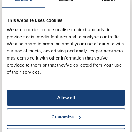
Voedingswaarde
This website uses cookies
We use cookies to personalise content and ads, to
provide social media features and to analyse our traffic.
We also share information about your use of our site with
our social media, advertising and analytics partners who
Italiaanse klassiekers
Makkelijk & snel
Budget
may combine it with other information that you’ve
provided to them or that they’ve collected from your use
Vegetarisch
Vegan
Lactosevrij
Notenvrij
of their services.
Witte pasta (Tradizionali)
Penne
Pastasaus Arrabbiata
Allow all
Heeft het gesmaakt?
Customize