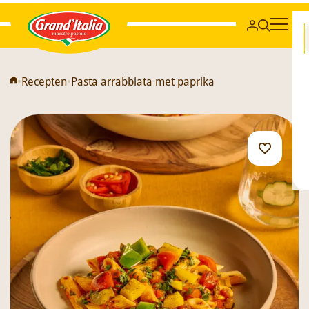
Grand'Italia
•
Recepten
•
Pasta arrabbiata met paprika