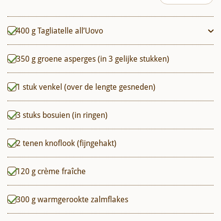
400
g
Tagliatelle all’Uovo
350
g
groene asperges (in 3 gelijke stukken)
1
stuk
venkel (over de lengte gesneden)
3
stuks
bosuien (in ringen)
2
tenen
knoflook (fijngehakt)
120
g
crème fraîche
300
g
warmgerookte zalmflakes