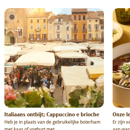
Italiaans ontbijt; Cappuccino e brioche
Onze l
Heb je in plaats van de gebruikelijke boterham
Er zijn 
met kaas of yoghurt met...
aan warm