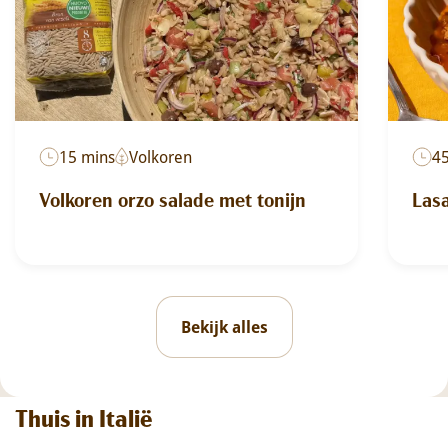
15 mins
Volkoren
4
Volkoren orzo salade met tonijn
Las
Bekijk alles
Thuis in Italië