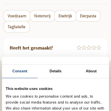
Voedzaam
Notenvrij
Eiwitrijk
Eierpasta
Tagliatelle
Heeft het gesmaakt?
Consent
Details
About
Variatie & Serveersuggesties
This website uses cookies
Dit verfijnde visgerecht leent zich uitstekend voor
We use cookies to personalise content and ads, to
snelle variaties. Vervang de warmgerookte zalm
provide social media features and to analyse our traffic.
eens door dungesneden koudgerookte zalm, die je
We also share information about your use of our site with
pas op het allerlaatste moment door de pasta