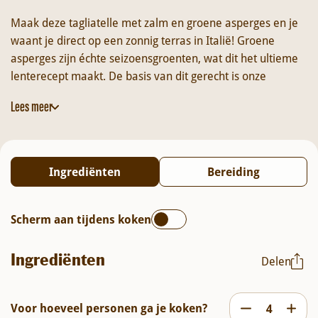
Maak deze tagliatelle met zalm en groene asperges en je
waant je direct op een zonnig terras in Italië! Groene
asperges zijn échte seizoensgroenten, wat dit het ultieme
lenterecept maakt. De basis van dit gerecht is onze
Tagliatelle all’Uovo
. Deze eierpasta heeft een zijdezachte
Lees meer
textuur en een stevige ‘al dente’ bite die de romige saus
perfect vasthoudt.
Gecombineerd met knapperige venkel, frisse bosui, een
Ingrediënten
Bereiding
vleugje citroensap en warmgerookte zalmflakes zet je in
een handomdraai een heerlijke maaltijd op tafel. Voeg alle
ingrediënten met één klik toe aan je mandje en geniet
Scherm aan tijdens koken
vanavond nog van dit frisse lentemoment!
Ingrediënten
Delen
Voor hoeveel personen ga je koken?