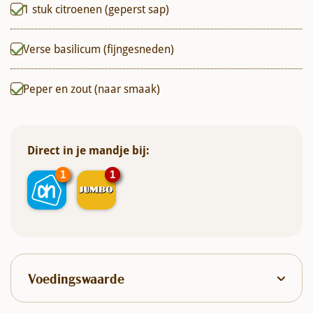
1
stuk
citroenen (geperst sap)
Verse basilicum (fijngesneden)
Peper en zout (naar smaak)
Direct in je mandje bij:
1
1
1
1
Voedingswaarde