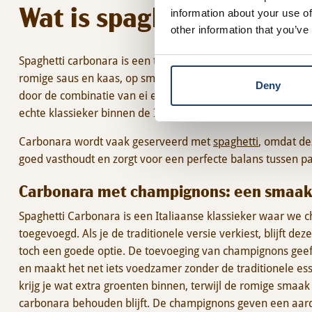
Wat is spaghetti carbon
information about your use of
other information that you’ve
Spaghetti carbonara is een traditioneel Italiaans gerecht da
romige saus en kaas, op smaak gebracht met zwarte peper.
Deny
door de combinatie van ei en kaas. Juist deze eenvoud maa
echte klassieker binnen de Italiaanse keuken.
Carbonara wordt vaak geserveerd met
spaghetti
, omdat de
goed vasthoudt en zorgt voor een perfecte balans tussen pa
Carbonara met champignons: een smaakvo
Spaghetti Carbonara is een Italiaanse klassieker waar we
toegevoegd. Als je de traditionele versie verkiest, blijft de
toch een goede optie. De toevoeging van champignons geeft
en maakt het net iets voedzamer zonder de traditionele ess
krijg je wat extra groenten binnen, terwijl de romige smaak
carbonara behouden blijft. De champignons geven een aar