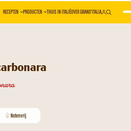
RECEPTEN
PRODUCTEN
THUIS IN ITALIË
OVER GRAND’ITALIA
carbonara
onara
Notenvrij