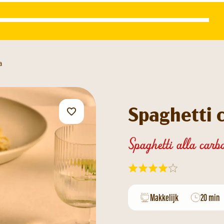
a
Spaghetti 
Spaghetti alla carb
Makkelijk
20 min