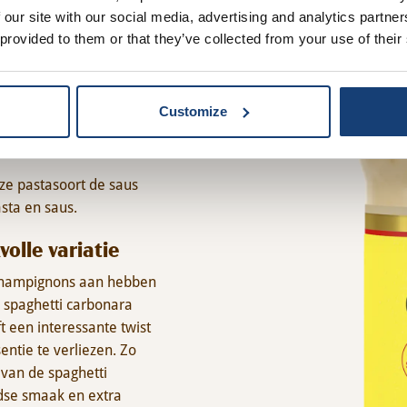
ara?
 our site with our social media, advertising and analytics partn
 provided to them or that they’ve collected from your use of their
t bestaat uit pasta, een
 De romigheid ontstaat
Customize
kt carbonara tot een
ze pastasoort de saus
sta en saus.
lle variatie
 champignons aan hebben
ze spaghetti carbonara
 een interessante twist
entie te verliezen. Zo
 van de spaghetti
dse smaak en extra