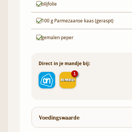
olijfolie
100
g
Parmezaanse kaas (geraspt)
gemalen peper
Direct in je mandje bij:
1
1
Voedingswaarde