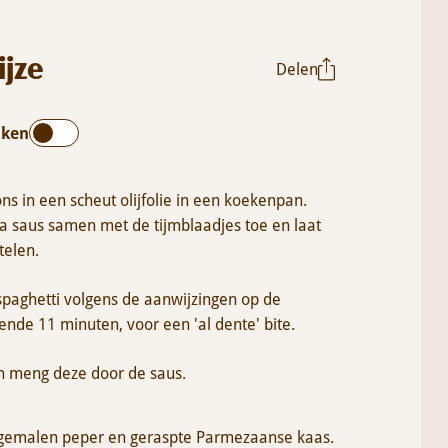
ijze
Delen
oken
s in een scheut olijfolie in een koekenpan.
 saus samen met de tijmblaadjes toe en laat
telen.
spaghetti volgens de aanwijzingen op de
ende 11 minuten, voor een 'al dente' bite.
en meng deze door de saus.
 gemalen peper en geraspte Parmezaanse kaas.