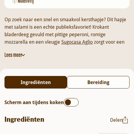
Notenvrij
Op zoek naar een snel en smaakvol kersthapje? Dit hapje
met salami is een echte publieksfavoriet! Krokant
bladerdeeg gevuld met pittige peperoni, romige
mozzarella en een vleugje
Sugocasa Aglio
zorgt voor een
heerlijke combinatie van smaken. Afgewerkt met hot
Lees meer
honey, Parmezaanse kaas en verse basilicum is dit hapje
niet alleen lekker, maar ook een feestelijke traktatie die
indruk maakt. Perfect voor een borrel, kerstbuffet of als
hartige snack tijdens een gezellige avond. Met dit recept
Ingrediënten
Bereiding
maak je van elk moment een feestje!
Scherm aan tijdens koken
Ingrediënten
Delen