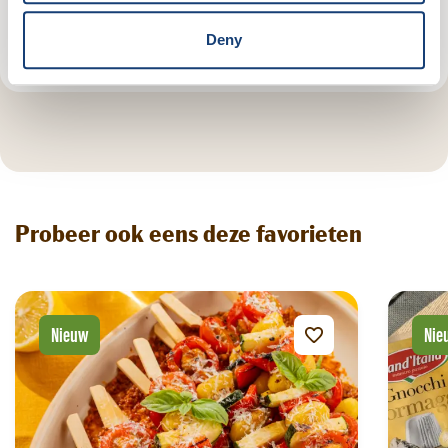
Heeft het gesmaakt?
Deny
Probeer ook eens deze favorieten
Nieuw
Nie