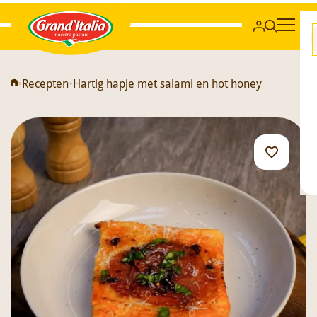
Grand'Italia
•
Recepten
•
Hartig hapje met salami en hot honey