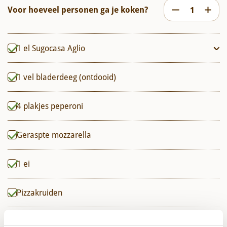
Voor hoeveel personen ga je koken?
1
el
Sugocasa Aglio
1
vel
bladerdeeg (ontdooid)
4
plakjes
peperoni
Geraspte mozzarella
1
ei
Pizzakruiden
Hot honey (honing & Crispy chili-olie)