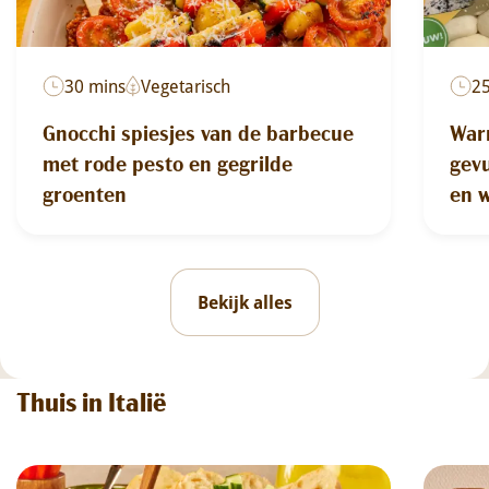
30 mins
Vegetarisch
2
Gnocchi spiesjes van de barbecue
War
met rode pesto en gegrilde
gevu
groenten
en 
Bekijk alles
Thuis in Italië