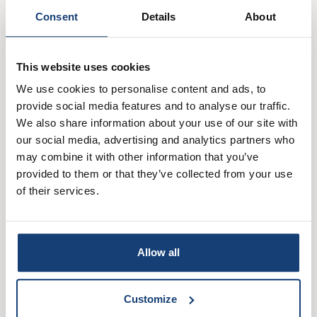
Consent
Details
About
Parmezaanse kaas
This website uses cookies
Verse basilicumblaadjes (fijngesneden)
We use cookies to personalise content and ads, to
provide social media features and to analyse our traffic.
We also share information about your use of our site with
Direct in je mandje bij:
our social media, advertising and analytics partners who
may combine it with other information that you’ve
1
1
provided to them or that they’ve collected from your use
of their services.
Allow all
Trendy
Notenvrij
Sugocasa (basissaus)
Customize