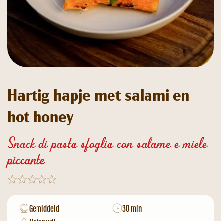
Hartig hapje met salami en
hot honey
Snack di pasta sfoglia con salame e miele
piccante
Gemiddeld
30 min