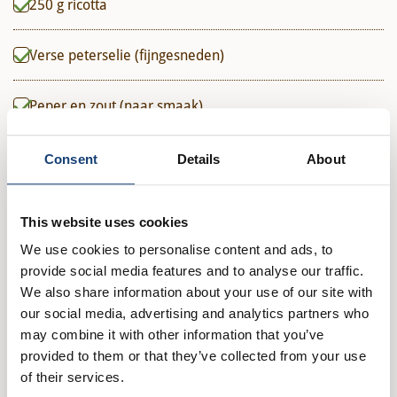
250
g
ricotta
Verse peterselie (fijngesneden)
Peper en zout (naar smaak)
Parmezaanse kaas (geraspt)
Consent
Details
About
(Extra vierge) olijfolie
This website uses cookies
We use cookies to personalise content and ads, to
provide social media features and to analyse our traffic.
Direct in je mandje bij:
We also share information about your use of our site with
our social media, advertising and analytics partners who
1
1
may combine it with other information that you’ve
provided to them or that they’ve collected from your use
of their services.