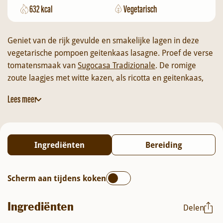
632 kcal
Vegetarisch
Geniet van de rijk gevulde en smakelijke lagen in deze
vegetarische pompoen geitenkaas lasagne. Proef de verse
tomatensmaak van
Sugocasa Tradizionale
. De romige
zoute laagjes met witte kazen, als ricotta en geitenkaas,
gaan goed samen met de zoete smaak van de pompoen.
Lees meer
Zoet en zout wordt niet voor niets vaak gezien als een
smaakvol duo. Om het gerecht af te maken, wordt over
deze pompoen lasagne nog lekkere Parmezaanse kaas
geraspt. Na het afbakken kun je nog een lichte drizzle van
Ingrediënten
Bereiding
extra vierge olijfolie over de lasagne doen. Een perfect
gebalanceerde vega lasagne voor de koudere dagen!
Scherm aan tijdens koken
Ingrediënten
Delen