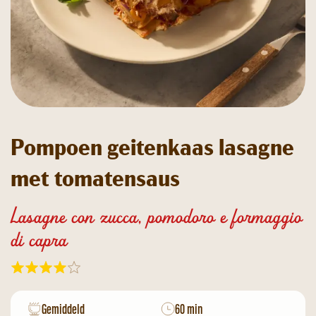
Pompoen geitenkaas lasagne
met tomatensaus
Lasagne con zucca, pomodoro e formaggio
di capra
Gemiddeld
60 min