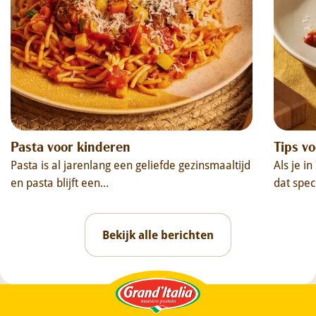
Pasta voor kinderen
Tips vo
Pasta is al jarenlang een geliefde gezinsmaaltijd
Als je i
en pasta blijft een...
dat speci
Bekijk alle berichten
Grand'Italia