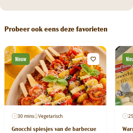
Probeer ook eens deze favorieten
Nieuw
Nie
30 mins
Vegetarisch
2
Gnocchi spiesjes van de barbecue
War