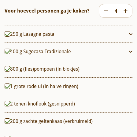
Voor hoeveel personen ga je koken?
250
g
Lasagne pasta
400
g
Sugocasa Tradizionale
800
g
(fles)pompoen (in blokjes)
1
grote rode ui (in halve ringen)
2
tenen
knoflook (gesnipperd)
200
g
zachte geitenkaas (verkruimeld)