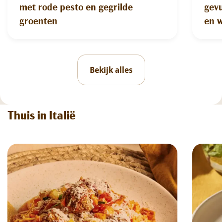
met rode pesto en gegrilde
gevu
groenten
en 
Bekijk alles
Thuis in Italië