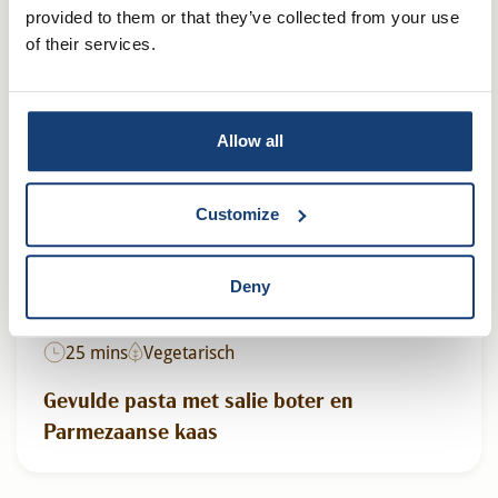
Pasta Tortellini ovenschotel met pesto
provided to them or that they’ve collected from your use
of their services.
Allow all
Customize
Deny
25 mins
Vegetarisch
Gevulde pasta met salie boter en
Parmezaanse kaas