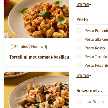
Toon meer
Pesto
Pesto Pomodor
Pesto alla G
20 mins
Notenvrij
Pesto Rosso
Tortellini met tomaat-basilicumsaus
Pesto Tartufo
Pesto Piccant
Toon meer
Koken met…
Lisa Oudijn