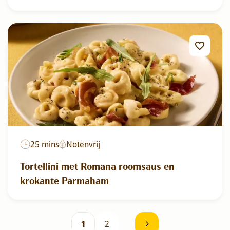
25 mins
Notenvrij
Tortellini met Romana roomsaus en
krokante Parmaham
1
2