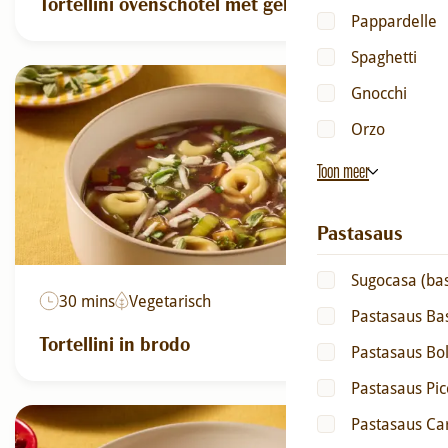
Tortellini ovenschotel met gehakt
Pappardelle
Spaghetti
Gnocchi
Orzo
Toon meer
Pastasaus
Sugocasa (bas
30 mins
Vegetarisch
Pastasaus Bas
Tortellini in brodo
Pastasaus Bo
Pastasaus Pic
Pastasaus Ca