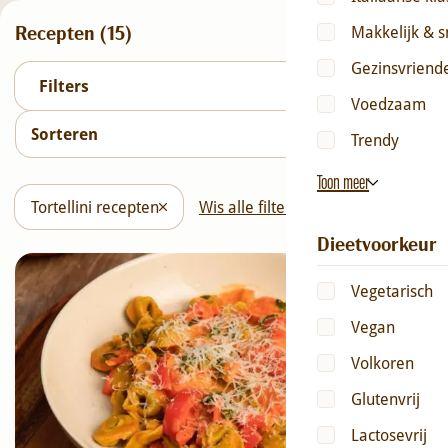
Recepten (
15
)
Makkelijk & s
Gezinsvriende
Filters
Voedzaam
Trendy
Toon meer
Tortellini recepten
Wis alle filters
Dieetvoorkeur
Vegetarisch
Vegan
Volkoren
Glutenvrij
Lactosevrij