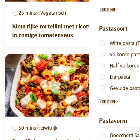
Toon meer
25 mins
Vegetarisch
Kleurrijke tortellini met ricotta en spinazie
Pastasoort
in romige tomatensaus
Witte pasta (T
Volkoren pas
Half volkoren
Eierpasta
Gevulde past
Toon meer
Pastavorm
50 mins
Eiwitrijk
Gnocchetti Sa