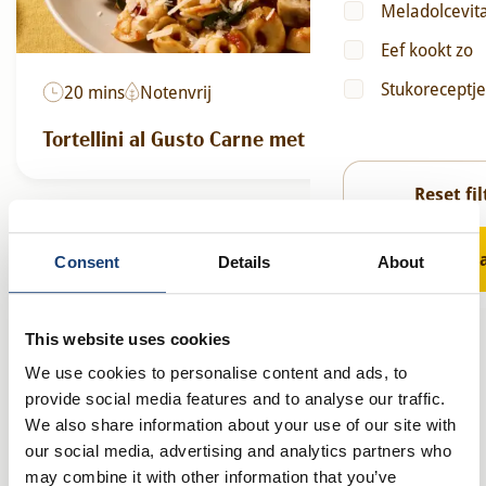
Meladolcevit
Eef kookt zo
Stukoreceptje
20 mins
Notenvrij
Tortellini al Gusto Carne met Toscana saus
Reset fil
Toon result
Consent
Details
About
This website uses cookies
We use cookies to personalise content and ads, to
provide social media features and to analyse our traffic.
We also share information about your use of our site with
our social media, advertising and analytics partners who
45 mins
Vegetarisch
may combine it with other information that you’ve