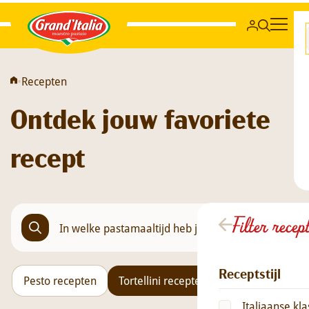
Grand'Italia
•
Recepten
Ontdek jouw favoriete
recept
Filter recep
Receptstijl
Pesto recepten
Tortellini recepten
Orzo recepten
Italiaanse kla