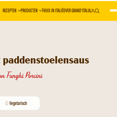
RECEPTEN
PRODUCTEN
THUIS IN ITALIË
OVER GRAND’ITALIA
t paddenstoelensaus
on Funghi Porcini
Vegetarisch