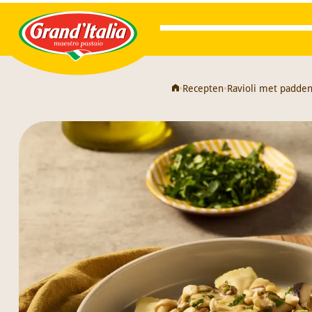
Grand'Italia
•
Recepten
•
Ravioli met padde