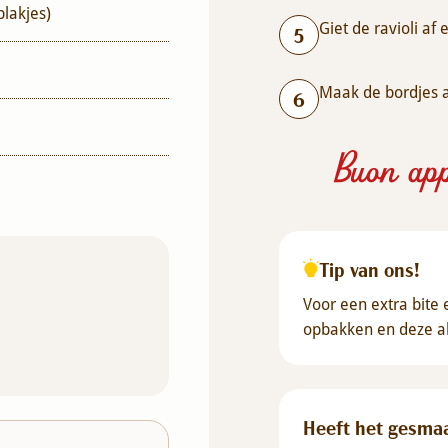
lakjes)
Giet de ravioli af
Maak de bordjes a
Buon app
Tip van ons!
Voor een extra bite
opbakken en deze als
Heeft het gesma