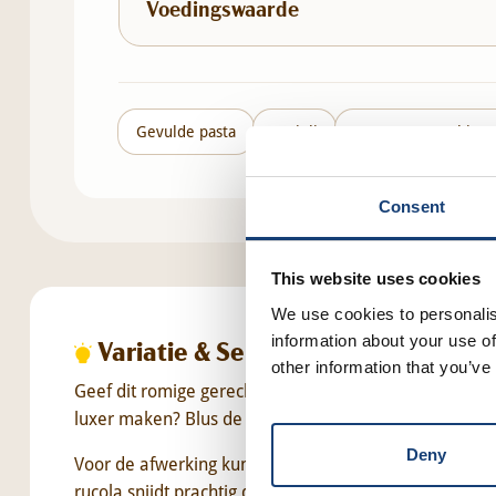
Voedingswaarde
Gevulde pasta
Ravioli
Pastasaus Funghi Por
Consent
This website uses cookies
We use cookies to personalis
information about your use of
Variatie & Serveersuggesties
other information that you’ve
Geef dit romige gerecht extra diepte door de hazelnot
luxer maken? Blus de ui, knoflook en paddenstoelen na
Deny
Voor de afwerking kun je naast verse peterselie ook 
rucola snijdt prachtig door de rijke, volle smaak van 