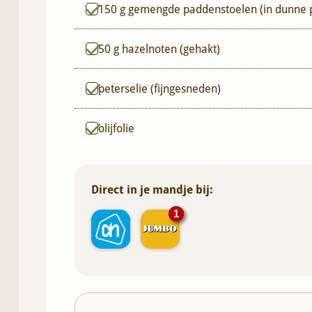
150
g
gemengde paddenstoelen (in dunne p
50
g
hazelnoten (gehakt)
peterselie (fijngesneden)
olijfolie
Direct in je mandje bij:
1
1