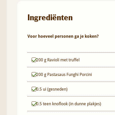
Ingrediënten
Voor hoeveel personen ga je koken?
200
g
Ravioli met truffel
200
g
Pastasaus Funghi Porcini
0.5
ui (gesneden)
0.5
teen knoflook (in dunne plakjes)