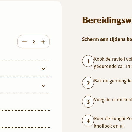
Bereidingsw
Scherm aan tijdens k
Kook de ravioli v
gedurende ca. 14
Bak de gemengde p
Voeg de ui en knof
Roer de Funghi Po
knoflook en ui.