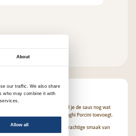
About
se our traffic. We also share
ers who may combine it with
 services.
ruin zijn en heerlijk geuren. Wil je de saus nog wat
ala voordat je de Pastasaus Funghi Porcini toevoegt.
Allow all
toevoegen. De licht bittere, peperachtige smaak van