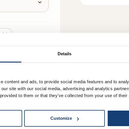
cini
Details
e content and ads, to provide social media features and to analy
 our site with our social media, advertising and analytics partn
 provided to them or that they’ve collected from your use of their
en vooraf kort te roosteren in een droge koekenpan tot ze goudb
 het bakken af met een klein scheutje droge witte wijn of mars
Customize
een paar flinterdunne schaafsels verse Grana Padano of rucola 
de truffel en paddenstoelen.