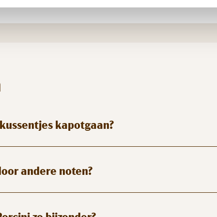
n
e kussentjes kapotgaan?
door andere noten?
rcini zo bijzonder?