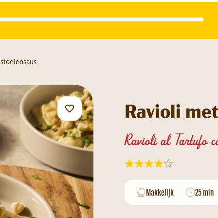
nstoelensaus
Ravioli me
Ravioli al Tartufo c
Makkelijk
25 min