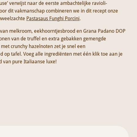
euse’ verwijst naar de eerste ambachtelijke ravioli-
oor dit vakmanschap combineren we in dit recept onze
uweelzachte
Pastasaus Funghi Porcini
.
s van melkroom, eekhoorntjesbrood en Grana Padano DOP
 tonen van de truffel en extra gebakken gemengde
met crunchy hazelnoten zet je snel een
 op tafel. Voeg alle ingrediënten met één klik toe aan je
 van pure Italiaanse luxe!