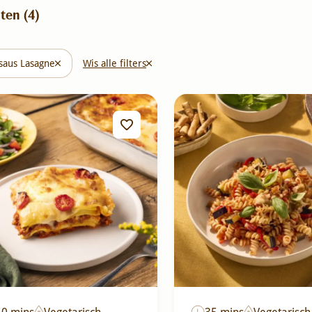
ten (
4
)
saus Lasagne
Wis alle filters
50 mins
Vegetarisch
35 mins
Vegetarisch