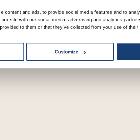
sagne met spinazie en
e content and ads, to provide social media features and to analy
 our site with our social media, advertising and analytics partn
ampignons
 provided to them or that they’ve collected from your use of their
Customize