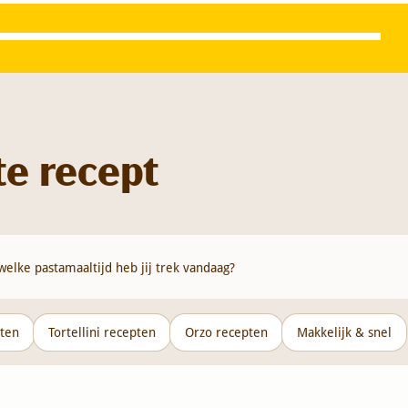
te recept
pten
Tortellini recepten
Orzo recepten
Makkelijk & snel