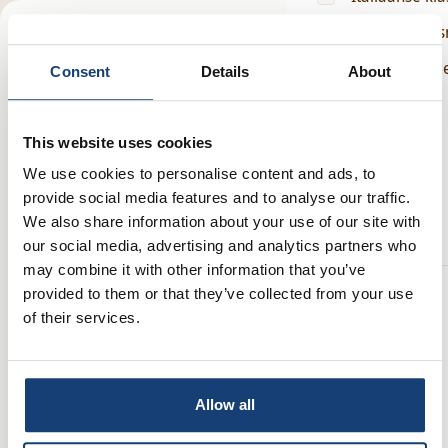
Recepten (
0
)
Makkelijk & s
Gezinsvriende
Consent
Details
About
Filters
Voedzaam
Trendy
This website uses cookies
We use cookies to personalise content and ads, to
Toon meer
provide social media features and to analyse our traffic.
We also share information about your use of our site with
Dieetvoorkeur
our social media, advertising and analytics partners who
may combine it with other information that you’ve
Geen resultaten
Vegetarisch
provided to them or that they’ve collected from your use
of their services.
Vegan
gevonden
Volkoren
Het lijkt erop dat we geen recepten kunnen
Glutenvrij
Allow all
vinden die passen bij je gekozen filters. Misschien
Lactosevrij
een andere mix proberen?