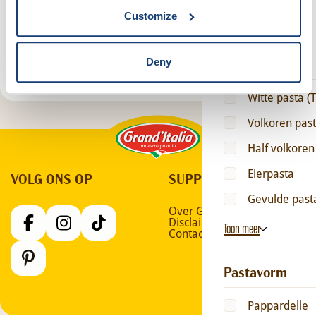
Customize
Toon meer
Wis alle filters
Pastasoort
Deny
Witte pasta (T
Grand'Italia
Volkoren pas
Half volkoren
Eierpasta
VOLG ONS OP
SUPPORT
Gevulde past
Over Grand’Italia
Disclaimer
Toon meer
Contact
Pastavorm
Pappardelle