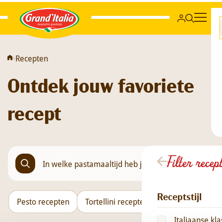
Grand'Italia
•
Recepten
Ontdek jouw favoriete
recept
Filter recep
Receptstijl
Pesto recepten
Tortellini recepten
Orzo recepten
Italiaanse kla