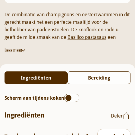
De combinatie van champignons en oesterzwammen in dit
gerecht maakt het een perfecte maaltijd voor de
liefhebber van paddenstoelen. De knoflook en rode ui
geeft de milde smaak van de
Basilico pastasaus
een
heerlijke extra kik. Echt een recept voor iedereen die gek is
Lees meer
op een creatieve ovenschotel.
Ingrediënten
Bereiding
Scherm aan tijdens koken
Ingrediënten
Delen