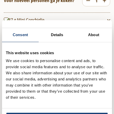
Voor hoeveel personen ga je koken?
87
g
Mini Conchiglie
100
g
Pastasaus Basilico
Consent
Details
About
1
rode ui (gesnipperd)
This website uses cookies
We use cookies to personalise content and ads, to
1
teen knoflook (geperst)
provide social media features and to analyse our traffic.
We also share information about your use of our site with
100
g
champignons (in partjes)
our social media, advertising and analytics partners who
may combine it with other information that you’ve
provided to them or that they’ve collected from your use
40
oesterzwammen (in reepjes)
of their services.
1
bol mozzerella