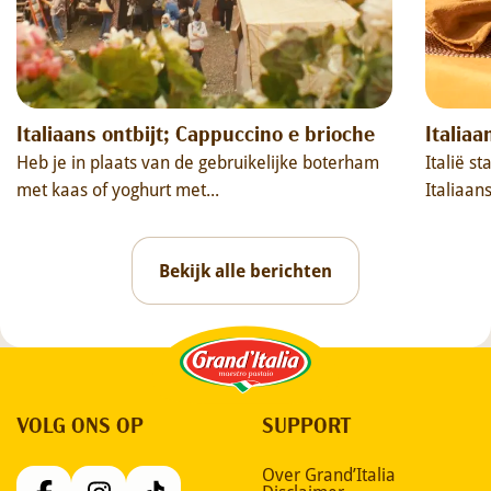
Italiaans ontbijt; Cappuccino e brioche
Italiaa
Heb je in plaats van de gebruikelijke boterham
Italië s
met kaas of yoghurt met...
Italiaans
Bekijk alle berichten
Grand'Italia
VOLG ONS OP
SUPPORT
Over Grand’Italia