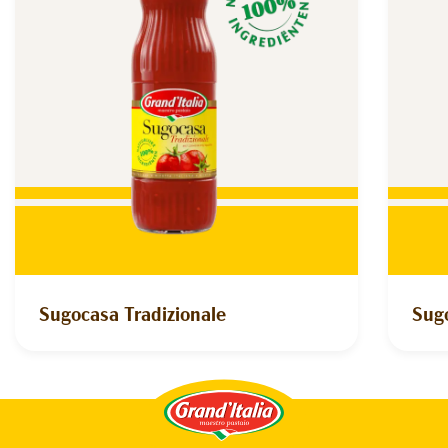
Sugocasa Tradizionale
Sug
Grand'Italia