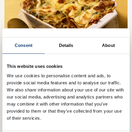
Consent
Details
About
Over Besciamella sausmix
This website uses cookies
We use cookies to personalise content and ads, to
provide social media features and to analyse our traffic.
Wat is bechamelsaus?
Besciamella of bechamel is een
We also share information about your use of our site with
romige witte saus, oorspronkelijk gemaakt van boter melk
our social media, advertising and analytics partners who
en bloem, die soms nog op smaak wordt gebracht met
may combine it with other information that you’ve
lekkere kruiden. Het is een essentiële basis waarmee je
provided to them or that they’ve collected from your use
jouw favoriete Italiaanse ovengerechten mee tot leven
of their services.
brengt. Een Italiaanse ovenmaaltijd kan niet zonder! De
bechamel geeft een heerlijk kruidige smaak aan jouw