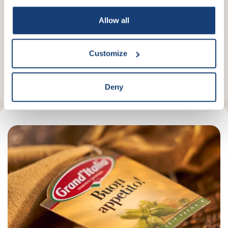
ovenpasta’s of favoriete lasagne.
Allow all
Besciamella sausmix is een poedermix, waarmee jij met
een beetje volle melk, makkelijk en snel de lekkerste
ovenpasta of lasagne op tafel tovert. Grand’Italia
Customize
Besciamella is ook verkrijgbaar als kant-en-klare
Besciamella in pot
.
Deny