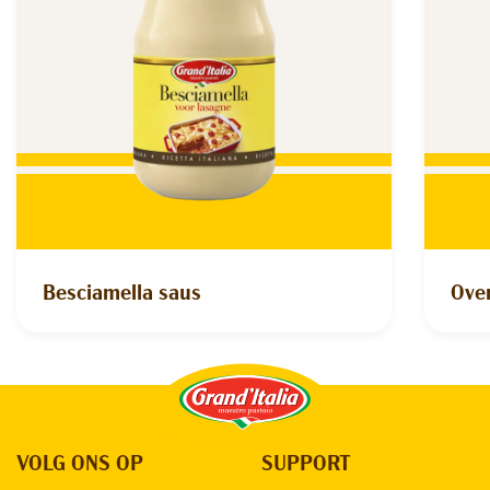
Besciamella saus
Ove
Grand'Italia
VOLG ONS OP
SUPPORT