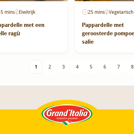
45 mins
Eiwitrijk
25 mins
Vegetarisch
ppardelle met een
Pappardelle met
lle ragù
geroosterde pompo
salie
1
2
3
4
5
6
7
8
Grand'Italia