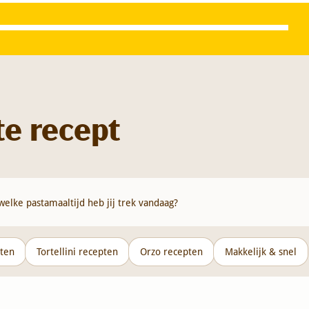
te recept
pten
Tortellini recepten
Orzo recepten
Makkelijk & snel