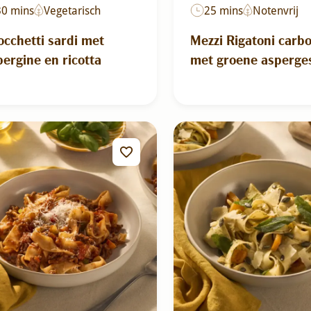
30 mins
Vegetarisch
25 mins
Notenvrij
cchetti sardi met
Mezzi Rigatoni carb
ergine en ricotta
met groene asperge