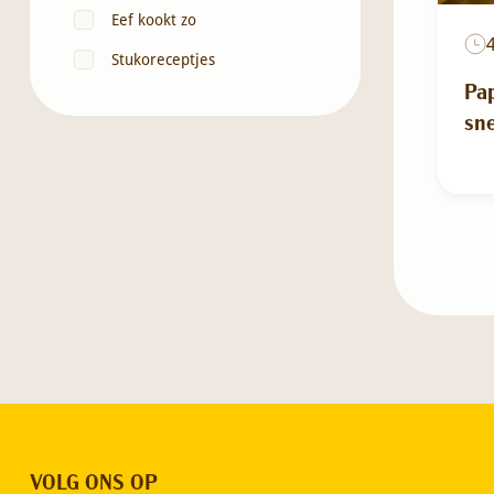
Eef kookt zo
Stukoreceptjes
Pa
sne
VOLG ONS OP