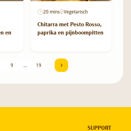
20 mins
Vegetarisch
Chitarra met Pesto Rosso,
en en
paprika en pijnboompitten
9
…
19
SUPPORT