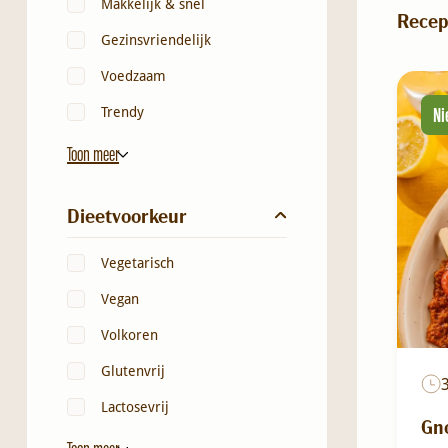
Makkelijk & snel
Recep
Gezinsvriendelijk
Voedzaam
Trendy
Ni
Toon meer
Dieetvoorkeur
Vegetarisch
Vegan
Volkoren
Glutenvrij
Lactosevrij
Gno