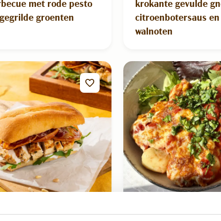
rbecue met rode pesto
krokante gevulde gn
gegrilde groenten
citroenbotersaus en
walnoten
20 mins
Eiwitrijk
35 mins
Vegetarisch