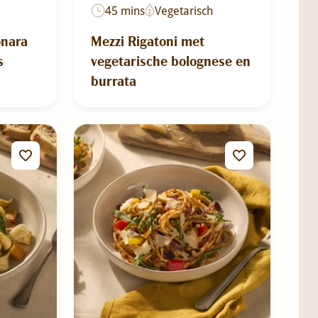
45 mins
Vegetarisch
onara
Mezzi Rigatoni met
s
vegetarische bolognese en
burrata