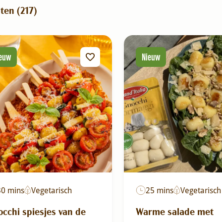
ten (
217
)
euw
Nieuw
30 mins
Vegetarisch
25 mins
Vegetarisch
cchi spiesjes van de
Warme salade met