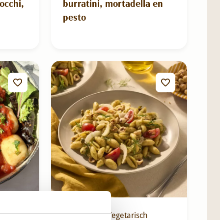
occhi,
burratini, mortadella en
pesto
15 mins
Vegetarisch